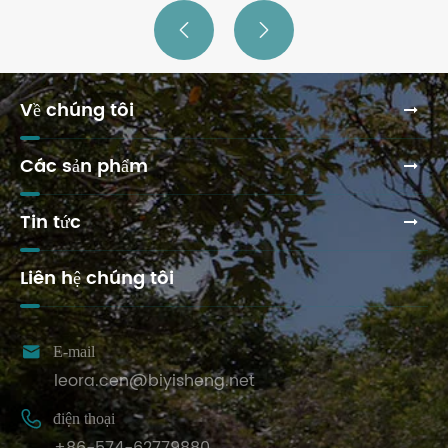


Về chúng tôi
Các sản phẩm
Tin tức
Liên hệ chúng tôi

E-mail
leora.cen@biyisheng.net

điện thoại