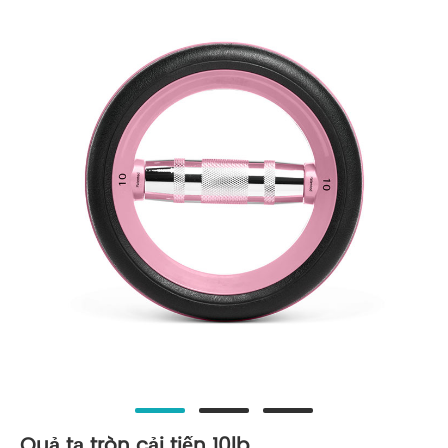
Quả tạ tròn cải tiến 10lb