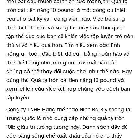
mới bắt đầu muốn cải thiện sức mạnh, thì Quả tạ
tròn cải tiến nặng 10 pound là một công cụ thiết
yếu cho bất kỳ vận động viên nào. Việc bổ sung
thiết bị linh hoạt và sáng tạo này vào thói quen
tập thể dục của bạn sẽ khiến việc tập luyện trở nên
thú vị và hiệu quả hơn. Tìm hiểu xem các tính
năng an toàn đặc biệt, độ cân bằng hoàn hảo và
thiết kế trang nhã, nâng cao sự xuất sắc của
chúng có thể thay đổi cuộc chơi như thế nào. Hãy
dùng thử Quả tạ tròn cải tiến nặng 10 pound và
xem lợi ích của việc kết hợp chúng vào cách bạn
tập luyện.
Công ty TNHH Hàng thể thao Ninh Ba Biyisheng tại
Trung Quốc là nhà cung cấp những quả tạ tròn
10lb giàu trí tưởng tượng này. Danh sách đầy đủ
các bằng sáng chế xuất khẩu của nó cho thấy