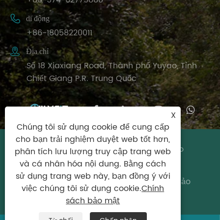
+86-574-62779880

di động
+86-18058220011

Địa chỉ
Số 18 Xiaxiang Road, Thành phố Yuyao, Tỉnh
Chiết Giang P.R. Trung Quốc
X
Chúng tôi sử dụng cookie để cung cấp
cho bạn trải nghiệm duyệt web tốt hơn,
Bản quyền © 2024 Công ty TNHH Thể thao
phân tích lưu lượng truy cập trang web
Ningbo Biyisheng, Công ty TNHH Bảo lưu.
và cá nhân hóa nội dung. Bằng cách
sử dụng trang web này, bạn đồng ý với
Links
|
Sitemap
|
RSS
|
XML
|
Chính sách bảo
việc chúng tôi sử dụng cookie.
Chính
mật
sách bảo mật