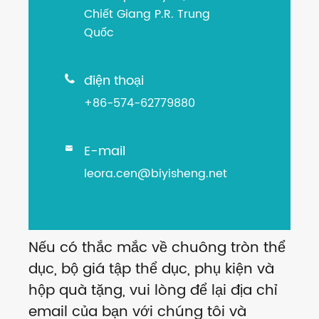
Chiết Giang P.R. Trung
Quốc
điện thoại

+86-574-62779880
E-mail

leora.cen@biyisheng.net
Nếu có thắc mắc về chuông tròn thể
dục, bộ giá tập thể dục, phụ kiện và
hộp quà tặng, vui lòng để lại địa chỉ
email của bạn với chúng tôi và